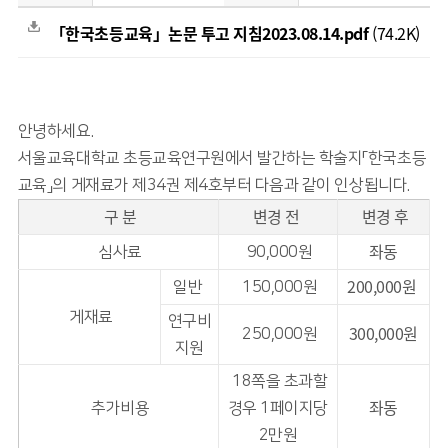
「한국초등교육」논문 투고 지침2023.08.14.pdf
(74.2K)
안녕하세요.
서울교육대학교 초등교육연구원에서 발간하는 학술지「한국초등
교육」의 게재료가 제34권 제4호부터 다음과 같이 인상됩니다.
구 분
변경 전
변경 후
좌동
심사료
90,000원
200,000원
일반
150,000원
게재료
연구비
300,000원
250,000원
지원
18쪽을 초과할
좌동
추가비용
경우 1페이지당
2만원