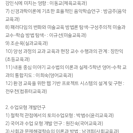
강인식에 미치는 영향 : 이동교(체육교육과)
7) 신경과학이론에 기초한 효율적인 음악학습연구 : 방금주(음악
교육과)
8) 패러다임의 변화와 미술교육 방법론 탐색-구성주의적 미술과
교수-학습 방법 탐색- : 이규선(미술교육과)
9) 조순옥(실과교육과)
10) 양성 과정의 교과 교육과 현장 교수 수행과의 관계 : 장찬익
(초등교육과)
11) 내용 중심 이야기 교수법의 이론과 실제-5학년 영어-수학 교
과의 통합지도 : 이희숙(영어교육과)
12) 환경 교육을 위한 웹 기반 프로젝트 시스템의 설계 및 구현 :
전우천(컴퓨터교육과)
2. 수업모형 개발연구
1) 철학적 관점에서의 토의수업모형 : 박범수(윤리교육과)
2) 국어과 수업 모형 개발 연구 : 원진숙(국어교육과)
3) 사회과 문제해결학습의 이론과 방법 : 남경희(사회교육과)