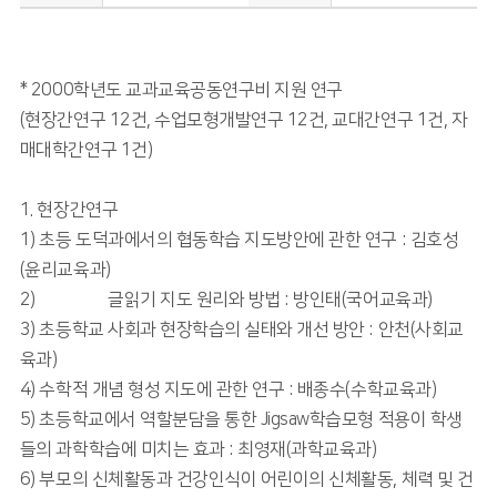
* 2000학년도 교과교육공동연구비 지원 연구
(현장간연구 12건, 수업모형개발연구 12건, 교대간연구 1건, 자
매대학간연구 1건)
1. 현장간연구
1) 초등 도덕과에서의 협동학습 지도방안에 관한 연구 : 김호성
(윤리교육과)
2) 文化生産 글읽기 지도 원리와 방법 : 방인태(국어교육과)
3) 초등학교 사회과 현장학습의 실태와 개선 방안 : 안천(사회교
육과)
4) 수학적 개념 형성 지도에 관한 연구 : 배종수(수학교육과)
5) 초등학교에서 역할분담을 통한 Jigsaw학습모형 적용이 학생
들의 과학학습에 미치는 효과 : 최영재(과학교육과)
6) 부모의 신체활동과 건강인식이 어린이의 신체활동, 체력 및 건