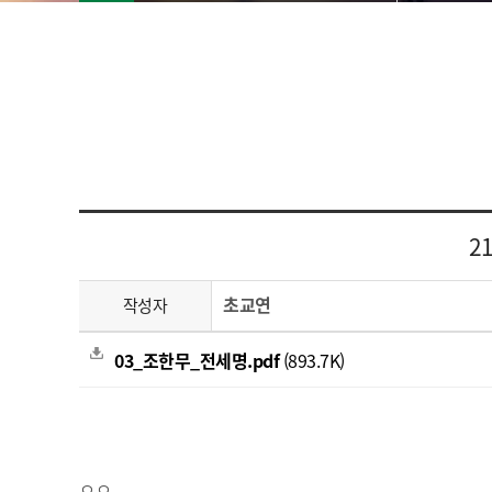
2
초교연
작성자
03_조한무_전세명.pdf
(893.7K)
ㅇㅇ