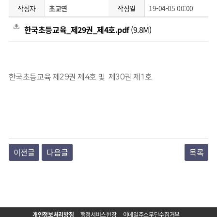
작성자
초교연
작성일
19-04-05 00:00
한국초등교육_제29권_제4호.pdf
(9.8M)
한국초등교육 제29권 제4호 및 제30권 제1호
이전글
다음글
목록
개인정보처리방침
행정서비스헌장
이메일주소무단수집거부