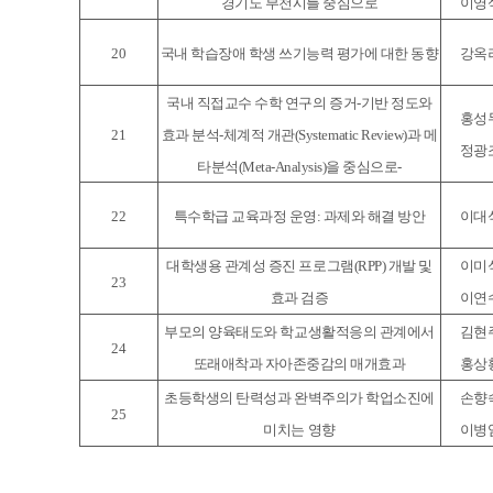
경기도 부천시를 중심으로
이영
20
국내 학습장애 학생 쓰기능력 평가에 대한 동향
강옥
국내 직접교수 수학 연구의 증거-기반 정도와
홍성
21
효과 분석-체계적 개관(Systematic Review)과 메
정광
타분석(Meta-Analysis)을 중심으로-
22
특수학급 교육과정 운영: 과제와 해결 방안
이대
대학생용 관계성 증진 프로그램(RPP) 개발 및
이미
23
효과 검증
이연
부모의 양육태도와 학교생활적응의 관계에서
김현
24
또래애착과 자아존중감의 매개효과
홍상
초등학생의 탄력성과 완벽주의가 학업소진에
손향
25
미치는 영향
이병