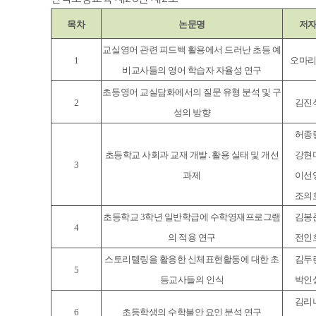
목차
논문명
저
교실영어 관련 피드백 활용에서 드러난 초등 예
1
오마
비교사들의 영어 학습자 자율성 연구
초등영어 교실담화에서의 질문 유형 분석 및 구
2
김진
성의 방향
허종
초등학교 사회과 교재 개발․활용 실태 및 개선
강현
3
과제
이선
조의
초등학교 3학년 일반학급에 수학영재프로그램
김봉
4
의 적용 연구
전인
스토리텔링을 활용한 신체표현활동에 대한 초
김두
5
등교사들의 인식
박인
김리
6
초등학생의 수학불안 요인 분석 연구