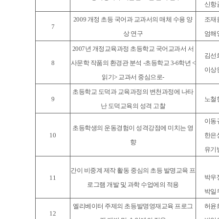
신항
2009 개정 초등 국어과 교과서의 매체 수용 양
조재
7
상 연구
엄해
2007년 개정교육과정 초등학교 국어교과서 서
김선
8
사문학 작품의 환경관 분석 -초등학교 3-6학년 <
이상
읽기> 교과서 중심으로-
초등학교 도덕과 교육과정의 변천과정에 나타
9
노철
난 도덕교육의 성격 고찰
이동
초등학생의 운동경험이 성격강점에 미치는 영
10
한은
향
유기
간이 비중계 제작 활동 중심의 초등 발명교육 프
박우
11
로그램 개발 및 과학 수업에의 적용
박일
엘리베이터 주제의 초등발명영재교육 프로그
허윤
12