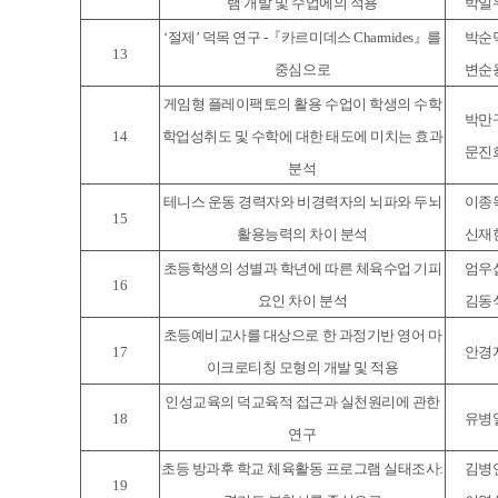
램 개발 및 수업에의 적용
박일
‘절제’ 덕목 연구 -『카르미데스 Charmides』를
박순
13
중심으로
변순
게임형 플레이팩토의 활용 수업이 학생의 수학
박만
14
학업성취도 및 수학에 대한 태도에 미치는 효과
문진
분석
테니스 운동 경력자와 비경력자의 뇌파와 두뇌
이종
15
활용능력의 차이 분석
신재
초등학생의 성별과 학년에 따른 체육수업 기피
엄우
16
요인 차이 분석
김동
초등예비교사를 대상으로 한 과정기반 영어 마
17
안경
이크로티칭 모형의 개발 및 적용
인성교육의 덕교육적 접근과 실천원리에 관한
18
유병
연구
초등 방과후 학교 체육활동 프로그램 실태조사:
김병
19