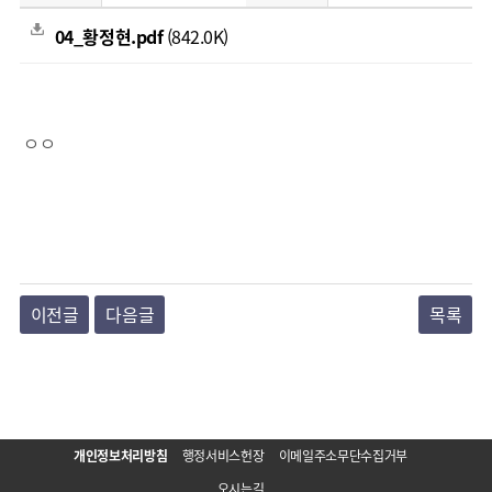
04_황정현.pdf
(842.0K)
ㅇㅇ
이전글
다음글
목록
개인정보처리방침
행정서비스헌장
이메일주소무단수집거부
오시는길