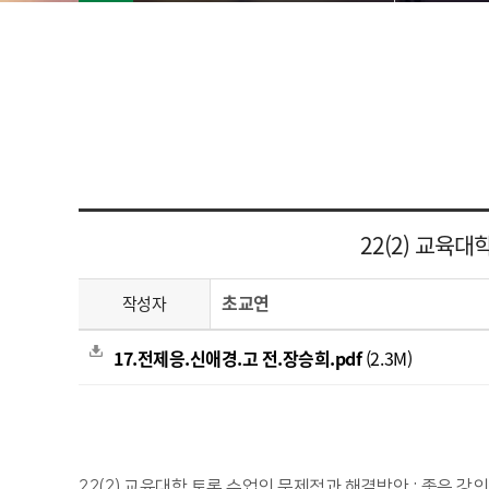
22(2) 교육
초교연
작성자
17.전제응.신애경.고 전.장승희.pdf
(2.3M)
22(2) 교육대학 토론 수업의 문제점과 해결방안 : 좋은 강