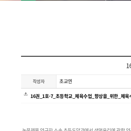
1
초교연
작성자
16권_1호-7_초등학교_체육수업_향상을_위한_체육
논문제목 연구자 소속 초등도덕과에서 생명윤리에 관한 연