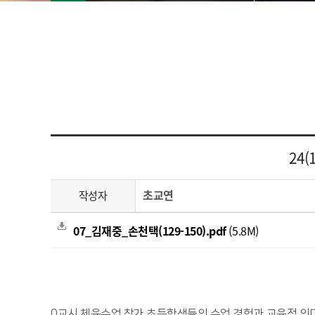
24
초교연
작성자
07_김재중_손천택(129-150).pdf
(5.8M)
0교시 체육수업 참가 초등학생들의 수업 경험과 교육적 의