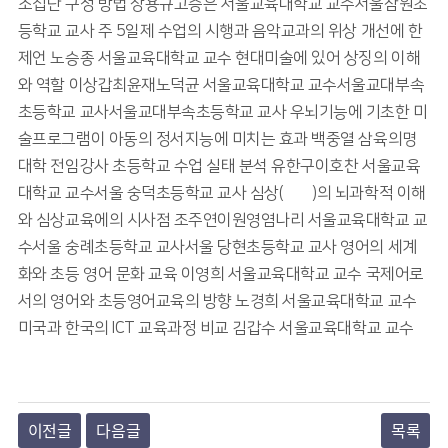
소집단 구성 방법 장용규고승은 서울교육대학교 교수서울잠원초
등학교 교사 주 5일제 수업의 시행과 음악교과의 위상 개선에 한 
제언 노승종 서울교육대학교 교수 현대미술에 있어 상징의 이해
와 역할 이상갑최윤재노덕균 서울교육대학교 교수서울교대부속
초등학교 교사서울교대부속초등학교 교사 우뇌기능에 기초한 미
술프로그램이 아동의 정서지능에 미치는 효과 백중열 삼육의명
대학 전임강사 초등학교 수업 실태 분석 유한구이호찬 서울교육
대학교 교수서울 숭덕초등학교 교사 심상(心象)의 뇌과학적 이해
와 심상교육에의 시사점 조주연이원영염나리 서울교육대학교 교
수서울 숭례초등학교 교사서울 당현초등학교 교사 영어의 세계
화와 초등 영어 문화 교육 이영희 서울교육대학교 교수 국제어로
서의 영어와 초등영어교육의 방향 노경희 서울교육대학교 교수 
미국과 한국의 ICT 교육과정 비교 김갑수 서울교육대학교 교수
이전글
다음글
목록