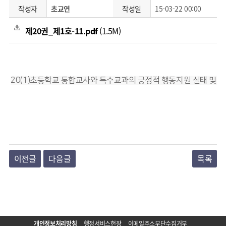
작성자
초교연
작성일
15-03-22 00:00
제20권_제1호-11.pdf
(1.5M)
20(1)초등학교 통합교사와 특수교과의 긍정적 행동지원 실태 및 
이전글
다음글
목록
개인정보처리방침
행정서비스헌장
이메일주소무단수집거부