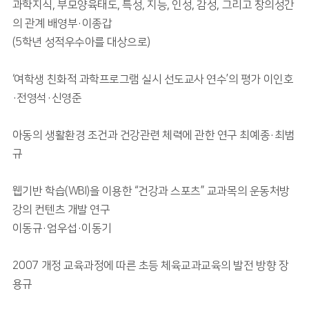
과학지식, 부모양육태도, 특성, 지능, 인성, 감성, 그리고 창의성간
의 관계 배영부·이종갑
(5학년 성적우수아를 대상으로)
‘여학생 친화적 과학프로그램 실시 선도교사 연수’의 평가 이인호
·전영석·신영준
아동의 생활환경 조건과 건강관련 체력에 관한 연구 최예종·최범
규
웹기반 학습(WBI)을 이용한 “건강과 스포츠” 교과목의 운동처방
강의 컨텐츠 개발 연구
이동규·엄우섭·이동기
2007 개정 교육과정에 따른 초등 체육교과교육의 발전 방향 장
용규