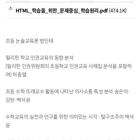
HTML_학습을_위한_문제중심_학습원리.pdf
(474.1K)
초등 논술교육론 방인태
필리핀 학교 인권교육의 동향 분석
(필리핀 인권위원회의 초등학교 인권교육 사례집 분석을 포함하
여) 허종렬
초등 수학 또래교수 활동에 나타난 의사소통 특성 분석 송은아·
강완·백석윤
수학교육의 실천과 연구를 위한 의미있는 시각 : 탈구조주의 백석
윤