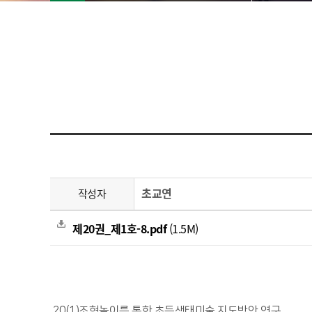
초교연
작성자
제20권_제1호-8.pdf
(1.5M)
20(1)조형놀이를 통한 초등생태미술 지도방안 연구