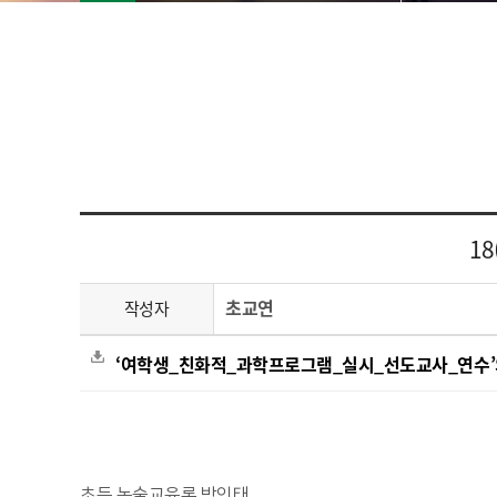
1
초교연
작성자
‘여학생_친화적_과학프로그램_실시_선도교사_연수’의
초등 논술교육론 방인태