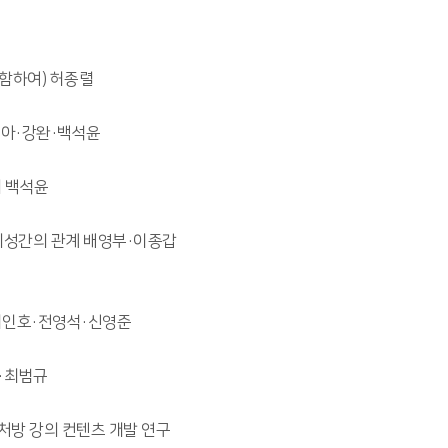
함하여) 허종렬
은아·강완·백석윤
의 백석윤
 창의성간의 관계 배영부·이종갑
 이인호·전영석·신영준
·최범규
동처방 강의 컨텐츠 개발 연구