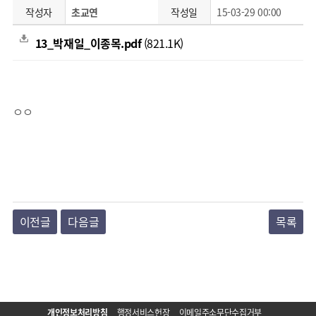
작성자
초교연
작성일
15-03-29 00:00
13_박재일_이종목.pdf
(821.1K)
ㅇㅇ
이전글
다음글
목록
개인정보처리방침
행정서비스헌장
이메일주소무단수집거부