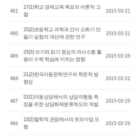
17(1)학교 경제교육 목표의 이론적 고
491
2015-03-21
찰
15(2)초등학교 과학과 간이 소화기 만
490
2015-03-21
들기 실험의 개선에 관한 연구
23(3) 쓰기와 읽기 중심의 의사소통 활
489
2015-03-29
동이 수학 학습에 미치는 영향
21(2)한국아동문학연구의 학문적 방
488
2015-03-22
향성
22(1)아동상담에서의 상담자행동 측
487
2015-03-29
정을 위한 상담화제분류척도의 개발
13(2)철학적 관잠에서의 토의수업 모
486
2015-03-29
형