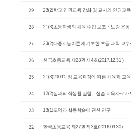
29
23(2)학교 인권교육 강화 및 교사의 인권교
28
21(3)초등학생의 체육 수업 보조ㆍ보강 운
27
23(2)다중지능이론에 기초한 초등 과학 교수
26
한국초등교육 제28권 제4호(2017.12.31.)
25
21(3)2009개정 교육과정에 따른 체육과 
24
12(2)실과의 식생활 실험ㆍ실습 교육자료 개
23
13(1)도덕과 협동학습에 관한 연구
22
한국초등교육 제27권 제3호(2016.09.30)