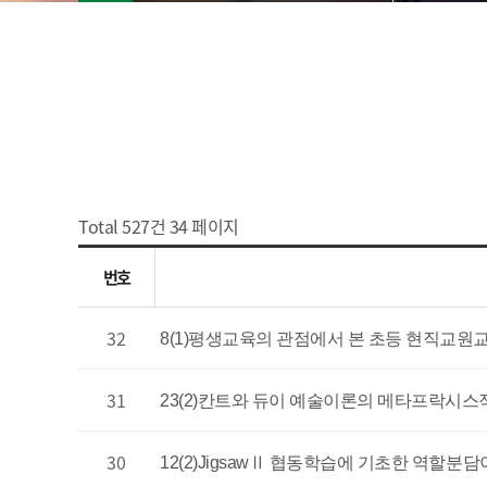
Total 527건
34 페이지
번호
32
8(1)평생교육의 관점에서 본 초등 현직교원
31
23(2)칸트와 듀이 예술이론의 메타프락시스
30
12(2)JigsawⅡ 협동학습에 기초한 역할