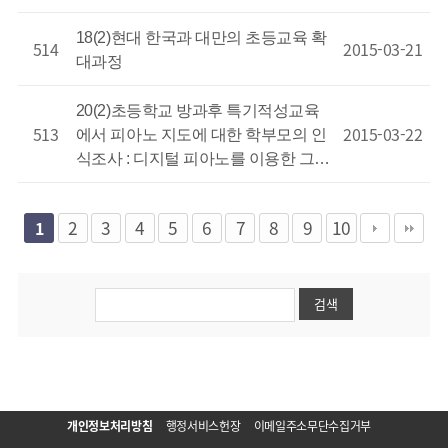
18(2)현대 한국과 대만의 초등교육 확
514
2015-03-21
대과정
20(2)초등학교 방과후 특기적성교육
513
2015-03-22
에서 피아노 지도에 대한 학부모의 인
식조사 : 디지털 피아노를 이용한 그…
2
3
4
5
6
7
8
9
10
1
개인정보처리방침
행정서비스헌장
이메일주소무단수집거부