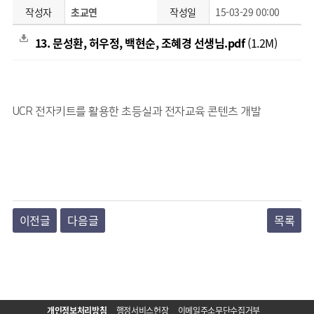
작성자
초교연
작성일
15-03-29 00:00
13. 문성환, 허우정, 백현순, 조혜경 선생님.pdf
(1.2M)
UCR 전자키트를 활용한 초등실과 전자교육 콘텐츠 개발
이전글
다음글
목록
개인정보처리방침
행정서비스헌장
이메일주소무단수집거부