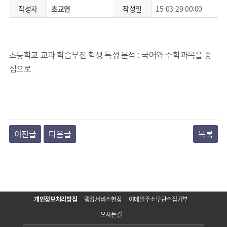
작성자
초교연
작성일
15-03-29 00:00
초등학교 교과 학습부진 학생 특성 분석 : 국어와 수학과목을 중
심으로
이전글
다음글
목록
개인정보처리방침
행정서비스헌장
이메일주소무단수집거부
오시는길