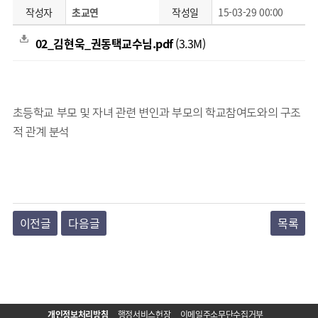
작성자
초교연
작성일
15-03-29 00:00
02_김현욱_권동택교수님.pdf
(3.3M)
초등학교 부모 및 자녀 관련 변인과 부모의 학교참여도와의 구조
적 관계 분석
이전글
다음글
목록
개인정보처리방침
행정서비스헌장
이메일주소무단수집거부