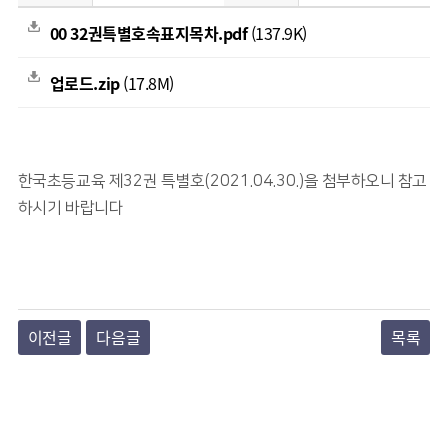
00 32권특별호속표지목차.pdf
(137.9K)
업로드.zip
(17.8M)
한국초등교육 제
32
권 특별호
(2021.04.30.)
을 첨부하오니 참고
하시기 바랍니다
이전글
다음글
목록