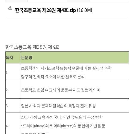
한국초등교육 제28권 제4호.zip
(16.0M)
한국초등교육 제28권 제4호
목차
논문명
초등학생의 자기조절학습 능력 수준에 따른 실제적 과학
1
탐구의 진화적 요소에 대한 선호도 분석
2
초등학교 초임 여교사의 운동부 지도 경험과 의미
3
일본 사회과 문제해결학습의 특징과 전개 유형
2015 개정 교육과정 국어과 ‘연극’단원의 구성 방향
4
: 드라마(drama)와 씨어터(theatre)의 통합에 기반을 둔