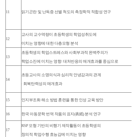
11
읽기곤란 및 난독증 선별 척도의 측정학적 적합성 연구
교사의 교수역량이 초등학생의 학업성취도에
12
미치는 영향에 대한 다층모형 분석
초등학생의 학업스트레스와 사회부과적 완벽주의가
13
학업소진에 미치는 영향: 대처반응의 매개효과를 중심으로
초등교사의 소명의식과 심리적 안녕감과의 관계
14
: 회복탄력성의 매개효과
15
인지부조화 해소 방법 훈련을 통한 인성 교육 방안
16
한국 아동문학 번역 작품의 표지(表紙) 분석 연구
RSP 모형 기반의 비행기 제작활동이 초등학생의
17
창의적 학업수행 효능감에 미치는 영향