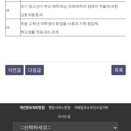
초기 청소년기 부모 애착외상, 또래애착의 장래의 우울에 대한
18
상호작용효과
초등 고학년 여학생의 화장품 사용과 가족 응집력,
19
학교생활 적응과의 관계
이전글
다음글
목록
개인정보처리방침
행정서비스헌장
이메일주소무단수집거부
오시는길