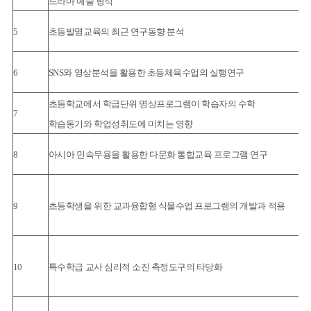
드라마 예술 형식
5
초등발명교육의 최근 연구동향 분석
6
SNS와 영상분석을 활용한 초등체육수업의 실행연구
초등학교에서 학급단위 명상프로그램이 학습자의 수학
7
학습동기와 학업성취도에 미치는 영향
8
아시아 민속무용을 활용한 다문화 통합교육 프로그램 연구
9
초등학생을 위한 교과융합형 식물수업 프로그램의 개발과 적용
10
특수학급 교사 심리적 소진 측정도구의 타당화