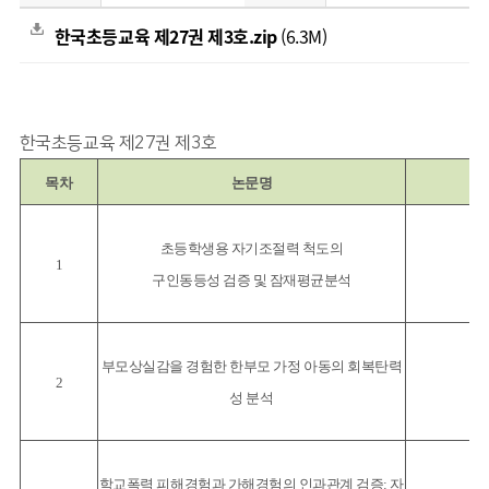
한국초등교육 제27권 제3호.zip
(6.3M)
한국초등교육 제27권 제3호
목차
논문명
초등학생용 자기조절력 척도의
1
구인동등성 검증 및 잠재평균분석
부모상실감을 경험한 한부모 가정 아동의 회복탄력
2
성 분석
학교폭력 피해경험과 가해경험의 인과관계 검증: 자