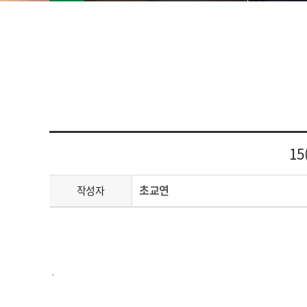
1
초교연
작성자
.