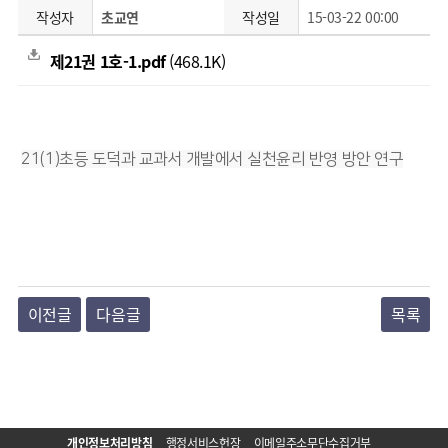
작성자
초교연
작성일
15-03-22 00:00
제21권 1호-1.pdf
(468.1K)
21(1)초등 도덕과 교과서 개발에서 실천윤리 반영 방안 연구
이전글
다음글
목록
개인정보처리방침
행정서비스헌장
이메일주소무단수집거부