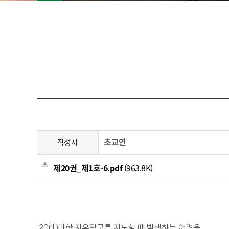
초교연
작성자
제20권_제1호-6.pdf
(963.8K)
20(1)과학 자유탐구를 지도할 때 발생하는 어려움