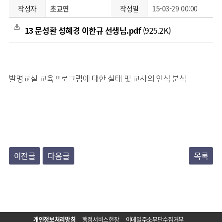
작성자
초교연
작성일
15-03-29 00:00
13 문성환 성혜경 이한규 선생님.pdf
(925.2K)
발명교실 교육프로그램에 대한 실태 및 교사의 인식 분석
이전글
다음글
목록
개인정보처리방침
행정서비스헌장
이메일주소무단수집거부