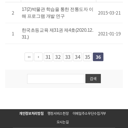
17(2)박물관 학습을 통한 전통도자 이
2
2015-03-21
해 프로그램 개발 연구
한국초등교육 제31권 제4호(2020.12.
1
2021-01-19
31.)
31
32
33
34
35
36
개인정보처리방침
행정서비스헌장
이메일주소무단수집거부
오시는길