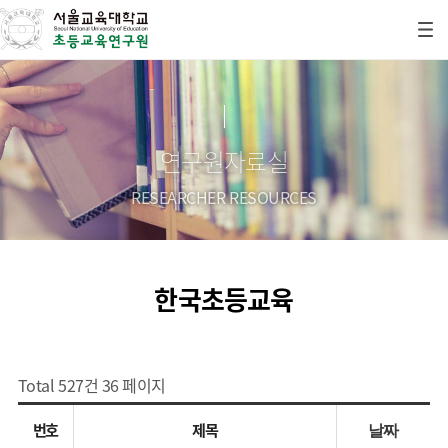
연구원자료실
RESEARCHER RESOURCES
한국초등교육
Total 527건
36 페이지
번호
제목
날짜